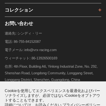
コレクション
お問い合わせ
連絡先: シンディ・リー
電話: 86-755-84152087
電子メール: info@vrx-racing.com
ウィーチャット: 86-13926500169
住所: 4th Floor, Building A6, Yinlong Industrial Zone, No. 292,
Shenshan Road, Longdong Community, Longgang Street,
Longgang District, Shenzhen, Guangdong, China
Cookieを使用してエクスペリエンスを最適化およびパー
ソナライズしますが、必須ではないCookieをオプトアウ
著作権 ©
Riverhobby Tech (Shenzhen) Co., Ltd.
すべての権利
トすることもできます。
詳細については、お読みください
プライバシーポリシー
が予約されています。