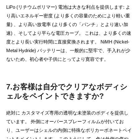
LiPo (リチウムポリマー) 電池は大きな利点を提供します: よ
り高いエネルギー密度 (より多くの容量のためにより軽い重
量) 、より高い放電率 (より多くの「パンチ」とより速い加
速) 、そしてより平らな電圧カーブ。 これは、より多くの速
度とより長い実行時間に直接変換されます。 NiMH (Nickel-
Metal Hydride) バッテリーは、一般的に堅牢で、手入れが少
ないため、初心者や子供にとってより寛容です。
7.お客様は自分でクリアなボディシ
ェルをペイントできますか?
絶対に カスタマイズ専用の透明な未塗装のボディを提供し
ています。 外側にオーバースプレーフィルムが付いてお
り、ユーザーはシェルの内側に特殊なポリカーボネートペイ
ントをペイントします。 このようにして、色は外側の傷や