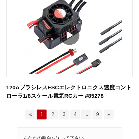
120AブラシレスESCエレクトロニクス速度コント
ローラ1/8スケール電気RCカー #85278
«
1
2
3
4
...
9
»
あなたの照会を送って下さい