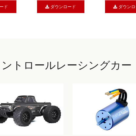
ード
ダウンロード
ダウンロ
モートコントロールレーシングカー
ースカタログ
WYVERN 1/10 RCブラシレスRC
OCTANE 1/1
ツーリングRTR指示マニュア
ンドバギーRT
品カタログを入
ル # RH1026
ル # RH1045
..
ード
ダウンロード
ダウンロ