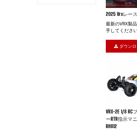
2025 Vrxレ
最新のVRX製
手してください.
ダウンロ
VRX-2E 1/8
ーRTR指示マ
RH812