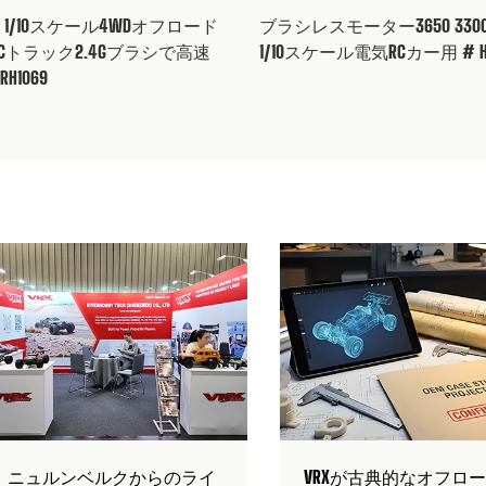
AK 1/10スケール4WDオフロード
ブラシレスモーター3650 3300
Cトラック2.4Gブラシで高速
1/10スケール電気RCカー用 # H
RH1069
 RCブラシレスバギ
VRX-2 1/8 RCニトロバギーRTR
BLAST 2.0 1
ニュアル #
指示マニュアル # RH802
トラックRTR
# RH820
ード
ダウンロード
ダウンロ
ニュルンベルクからのライ
VRXが古典的なオフロ