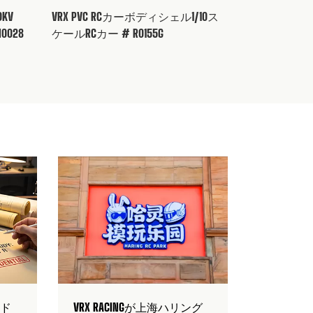
KV
VRX PVC RCカーボディシェル1/10ス
VRX RCカ
0028
ケールRCカー # R0155G
#85037
/8 RCブラシレスSC
COBRA 1/8 RCブラシレストラ
指示マニュアル
ギーRTR指示マニュアル #
RH818
ード
ダウンロード
ード
VRX RACINGが上海ハリング