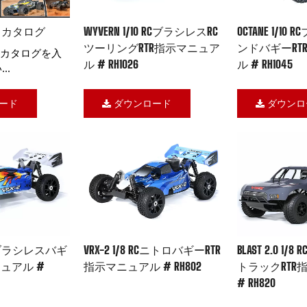
ースカタログ
WYVERN 1/10 RCブラシレスRC
OCTANE 1/1
ツーリングRTR指示マニュア
ンドバギーRT
品カタログを入
ル # RH1026
ル # RH1045
..
ード
ダウンロード
ダウンロ
 RCブラシレスバギ
VRX-2 1/8 RCニトロバギーRTR
BLAST 2.0 1
ニュアル #
指示マニュアル # RH802
トラックRTR
# RH820