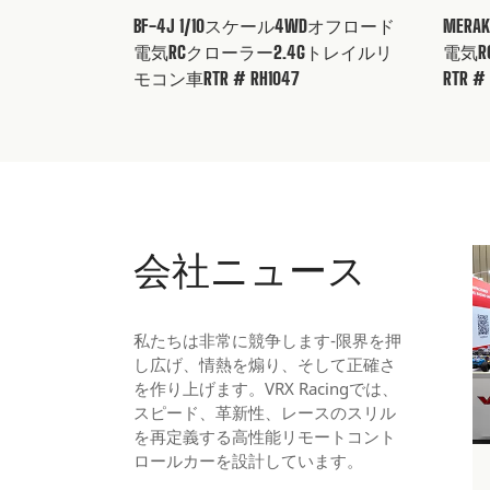
BF-4J 1/10スケール4WDオフロード
MER
電気RCクローラー2.4Gトレイルリ
電気R
モコン車RTR # RH1047
RTR # 
VRX-2E 1/8
ーRTR指示マ
RH812
ダウンロ
会社ニュース
私たちは非常に競争します-限界を押
し広げ、情熱を煽り、そして正確さ
を作り上げます。VRX Racingでは、
スピード、革新性、レースのスリル
を再定義する高性能リモートコント
ロールカーを設計しています。