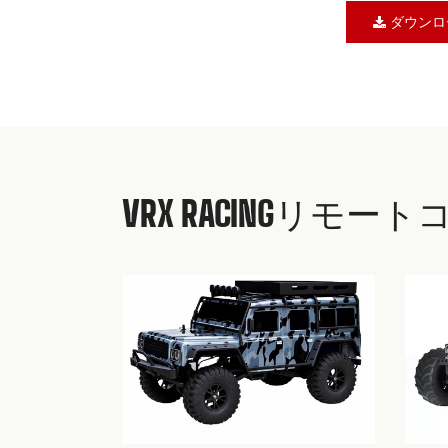
ダウンロ
VRX RACINGリ
2025 Vrxレ
最新のVRX製
手してください.
ダウンロ