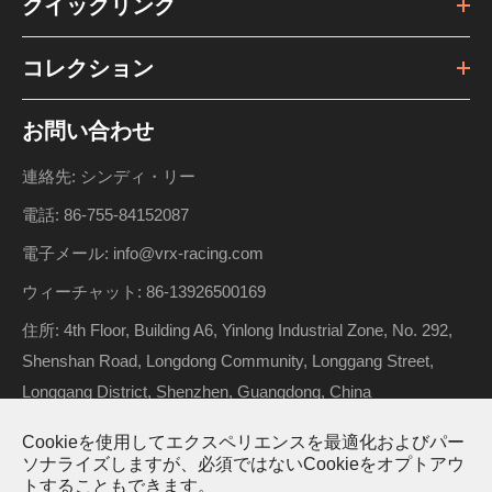
クイックリンク
コレクション
お問い合わせ
連絡先: シンディ・リー
電話: 86-755-84152087
電子メール: info@vrx-racing.com
ウィーチャット: 86-13926500169
住所: 4th Floor, Building A6, Yinlong Industrial Zone, No. 292,
Shenshan Road, Longdong Community, Longgang Street,
Longgang District, Shenzhen, Guangdong, China
Cookieを使用してエクスペリエンスを最適化およびパー
ソナライズしますが、必須ではないCookieをオプトアウ
著作権 ©
Riverhobby Tech (Shenzhen) Co., Ltd.
すべての権利
トすることもできます。