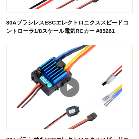
80AブラシレスESCエレクトロニクススピードコ
ントローラ1/8スケール電気RCカー #85261