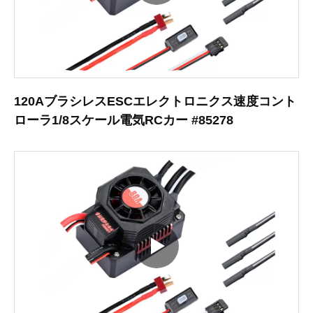
120AブラシレスESCエレクトロニクス速度コント
ローラ1/8スケール電気RCカー #85278