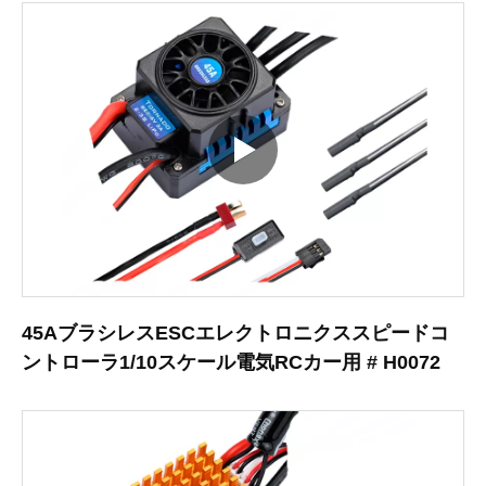
45AブラシレスESCエレクトロニクススピードコ
ントローラ1/10スケール電気RCカー用 # H0072