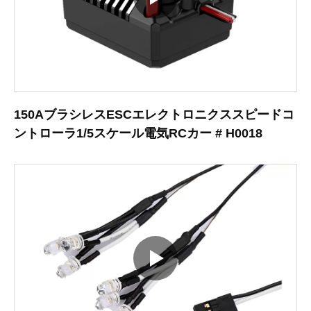
150AブラシレスESCエレクトロニクススピードコ
ントローラ1/5スケール電気RCカー # H0018