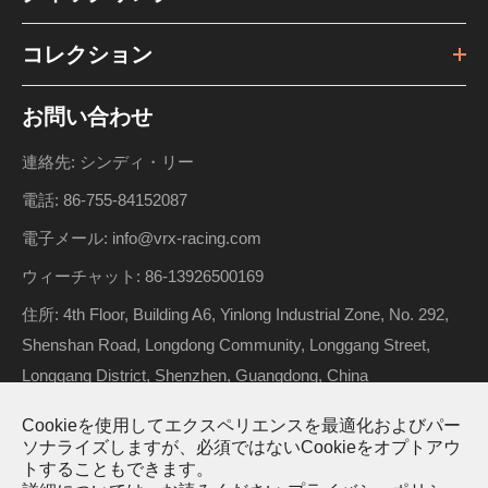
コレクション
お問い合わせ
連絡先: シンディ・リー
電話: 86-755-84152087
電子メール: info@vrx-racing.com
ウィーチャット: 86-13926500169
住所: 4th Floor, Building A6, Yinlong Industrial Zone, No. 292,
Shenshan Road, Longdong Community, Longgang Street,
Longgang District, Shenzhen, Guangdong, China
Cookieを使用してエクスペリエンスを最適化およびパー
ソナライズしますが、必須ではないCookieをオプトアウ
著作権 ©
Riverhobby Tech (Shenzhen) Co., Ltd.
すべての権利
トすることもできます。