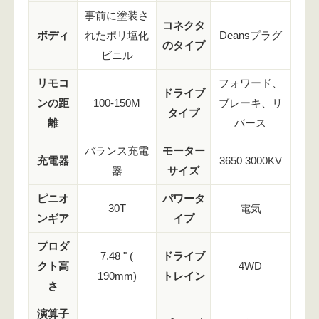
事前に塗装さ
コネクタ
ボディ
れたポリ塩化
Deansプラグ
のタイプ
ビニル
リモコ
フォワード、
ドライブ
ンの距
100-150M
ブレーキ、リ
タイプ
離
バース
バランス充電
モーター
充電器
3650 3000KV
器
サイズ
ピニオ
パワータ
30T
電気
ンギア
イプ
プロダ
7.48 " (
ドライブ
クト高
4WD
190mm)
トレイン
さ
演算子