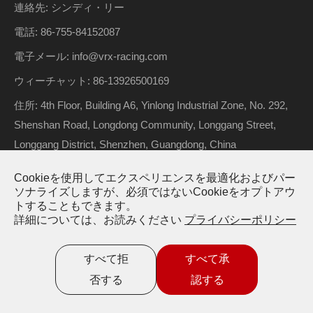
連絡先: シンディ・リー
電話: 86-755-84152087
電子メール: info@vrx-racing.com
ウィーチャット: 86-13926500169
住所: 4th Floor, Building A6, Yinlong Industrial Zone, No. 292,
Shenshan Road, Longdong Community, Longgang Street,
Longgang District, Shenzhen, Guangdong, China
Cookieを使用してエクスペリエンスを最適化およびパー
ソナライズしますが、必須ではないCookieをオプトアウ
著作権 ©
Riverhobby Tech (Shenzhen) Co., Ltd.
すべての権利
トすることもできます。
詳細については、お読みください
プライバシーポリシー
が予約されています。
サイトマップ
プライバシーポリシー
すべて拒
すべて承
否する
認する