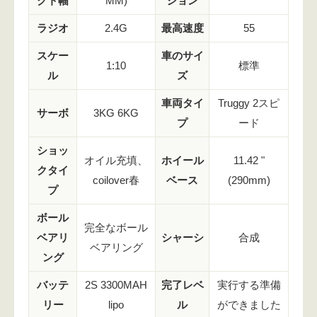
クト幅
MM)
ション
ラジオ
2.4G
最高速度
55
スケー
車のサイ
1:10
標準
ル
ズ
車両タイ
Truggy 2スピ
サーボ
3KG 6KG
プ
ード
ショッ
オイル充填、
ホイール
11.42 "
クタイ
coilover春
ベース
(290mm)
プ
ボール
完全なボール
ベアリ
シャーシ
合成
ベアリング
ング
バッテ
2S 3300MAH
完了レベ
実行する準備
リー
lipo
ル
ができました