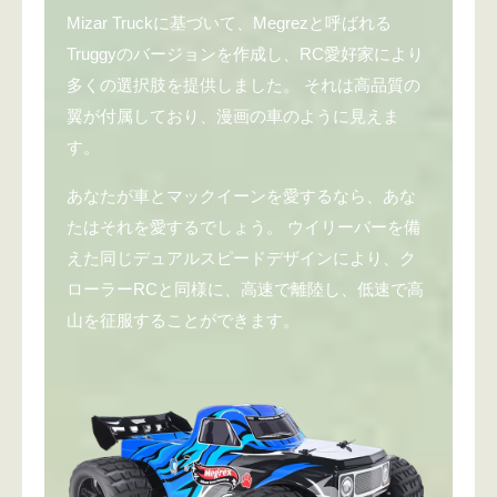
Mizar Truckに基づいて、Megrezと呼ばれる
Truggyのバージョンを作成し、RC愛好家により
多くの選択肢を提供しました。 それは高品質の
翼が付属しており、漫画の車のように見えま
す。
あなたが車とマックイーンを愛するなら、あな
たはそれを愛するでしょう。 ウイリーバーを備
えた同じデュアルスピードデザインにより、ク
ローラーRCと同様に、高速で離陸し、低速で高
山を征服することができます。