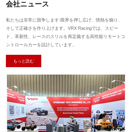
会社ニュース
ショックを調整/組み立てる/解体する方法?
私たちは非常に競争します-限界を押し広げ、情熱を煽り、
マスターショックのチューニングとメンテナンス! 調整: スプ
そして正確さを作り上げます。VRX Racingでは、スピー
リングを下向きに押し、ショックカラーを回転させてプリロ
ド、革新性、レースのスリルを再定義する高性能リモートコ
ードを微調整し、最適なハンドリングを実現します。インス
ントロールカーを設計しています。
トール: 2.5mmのヘックスドリブで長いネジを固定します...
219 ビュー 2025-05-15
もっと読む