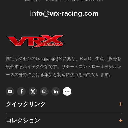
info@vrx-racing.com
同社は深センのLonggang地区にあり、R & D、生産、販売を
VRX 1/10ブレード/トール/スマッシュトラックEP
統合するハイテク企業です。リモートコントロールモデルレ
シリーズのスパーギアをチェック/解体/組み立てる
ースの分野における革新と制造に焦点を当てています。
方法は?
RCカーの剥ぎ取られたスパーギアを診断して交換する方法
を学びましょう! このガイドでは、2階のプレートとアッパー
クイックリンク
デッキの取り外し、ドライブトレインのコンポーネント (ド
ライブカップ、ベアリング、アクスル) の分解、およびI...
コレクション
187 ビュー 2025-05-19