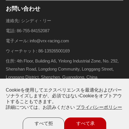
お問い合わせ
連絡先: シンディ・リー
電話: 86-755-84152087
電子メール: info@vrx-racing.com
ウィーチャット: 86-13926500169
住所: 4th Floor, Building A6, Yinlong Industrial Zone, No. 292,
Shenshan Road, Longdong Community, Longgang Street,
Longgang District, Shenzhen, Guangdong, China
VRXトラックシリーズのDiffボックスを組み立て
Cookieを使用してエクスペリエンスを最適化およびパー
るか、または分解する方法か。
ソナライズしますが、必須ではないCookieをオプトアウ
著作権 ©
Riverhobby Tech (Shenzhen) Co., Ltd.
すべての権利
トすることもできます。
RCカーのマスターディファレンシャルメンテナンス! このチ
詳細については、お読みください
プライバシーポリシー
が予約されています。
ュートリアルでは、フロントディファレンシャル分解につい
サイトマップ
プライバシーポリシー
て説明します。2階プレート、フロントアーム、バンパー、
すべて拒
すべて承
サスペンションマウントを取り外してギアにアクセスしま