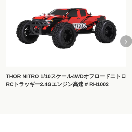
RCカーでMG4ラジオを使用する方法
このステップバイステップのセットアップチュートリアルで
あなたのMG4トランスミッターをマスター! ステアリング/ス
ロットルチャネル (ST.REV/TH.REV) を逆転させ、ステアリ
ング/スロットルエンドポイント (S T.D/R、T H.D/R) を調整
して最大ターンアンを調整する方法を学びます...
175 ビュー 2025-05-14
THOR NITRO 1/10スケール4WDオフロードニトロ
RCトラッギー2.4Gエンジン高速 # RH1002