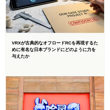
トールシリーズのユニバーサルジョイントを組み
立てて解体する方法は?
RCカーのフロントとリアのサスペンションアームのマスタ
VRXが古典的なオフロードRCを再現するた
ードッグボーン交換! フロントドッグボーンステップ: ホイー
めに有名な日本ブランドにどのように力を
ルを取り外し、ヘックスハブとピンを抽出し、ネジを外し、
与えたか
新しいドッグボーンをドライブカップスロットに合わせま
す...
175 ビュー 2025-05-17