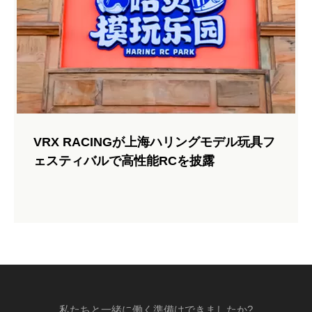
VRXトラック用に新しくボディポストセットをア
ップグレードまたは組み立てる方法は?
VRX RACINGが上海ハリングモデル玩具フ
マスターボディポストのメンテナンス! VRX Racingは、ブレ
ェスティバルで高性能RCを披露
ード/トール/コブラトラックをアップグレードするために、
新しく成形されたトラックのボディポストセットをリリース
しました。 https://www.vrx-racing.com/newly-body-post-for-
vrx-racing-cars.htmlThis ガイド共同...
159 ビュー 2025-05-18
私たちと一緒に働く準備はできましたか?