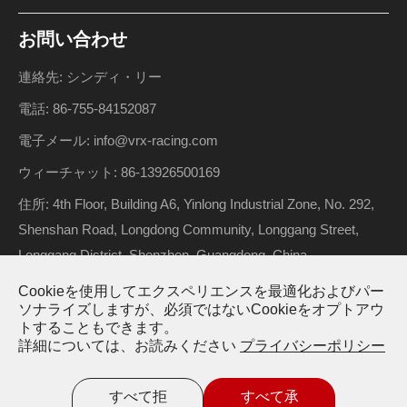
お問い合わせ
連絡先: シンディ・リー
電話: 86-755-84152087
電子メール: info@vrx-racing.com
ウィーチャット: 86-13926500169
住所: 4th Floor, Building A6, Yinlong Industrial Zone, No. 292,
Shenshan Road, Longdong Community, Longgang Street,
Longgang District, Shenzhen, Guangdong, China
Cookieを使用してエクスペリエンスを最適化およびパー
ソナライズしますが、必須ではないCookieをオプトアウ
トすることもできます。
著作権 ©
Riverhobby Tech (Shenzhen) Co., Ltd.
すべての権利
詳細については、お読みください
プライバシーポリシー
が予約されています。
サイトマップ
プライバシーポリシー
すべて拒
すべて承