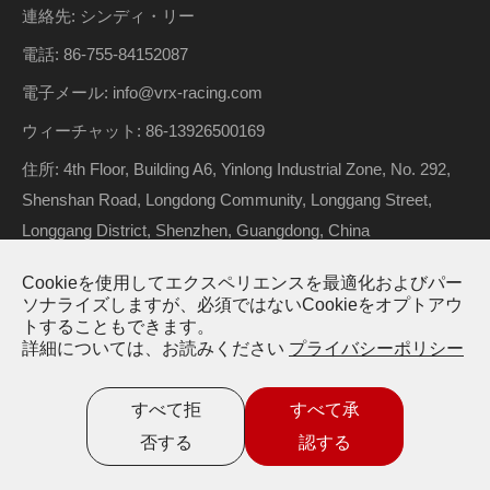
連絡先: シンディ・リー
電話: 86-755-84152087
電子メール: info@vrx-racing.com
ウィーチャット: 86-13926500169
住所: 4th Floor, Building A6, Yinlong Industrial Zone, No. 292,
Shenshan Road, Longdong Community, Longgang Street,
Longgang District, Shenzhen, Guangdong, China
Cookieを使用してエクスペリエンスを最適化およびパー
ソナライズしますが、必須ではないCookieをオプトアウ
著作権 ©
Riverhobby Tech (Shenzhen) Co., Ltd.
すべての権利
トすることもできます。
詳細については、お読みください
プライバシーポリシー
が予約されています。
サイトマップ
プライバシーポリシー
すべて拒
すべて承
否する
認する